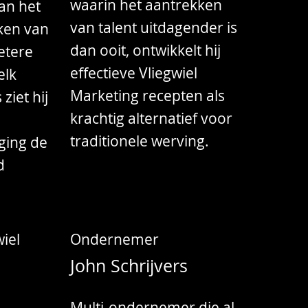
waarin het aantrekken
an het
van talent uitdagender is
ken van
dan ooit, ontwikkelt hij
etere
effectieve Vliegwiel
elk
Marketing recepten als
 ziet hij
krachtig alternatief voor
traditionele werving.
ging de
d
iel
Ondernemer
John Schrijvers
Multi-ondernemer die al