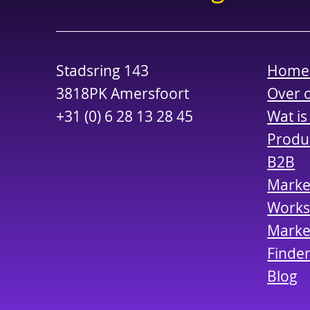
Stadsring 143
Hom
3818PK Amersfoort
Over 
+31 (0) 6 28 13 28 45
Wat is
Produ
B2B
Marke
Work
Market
Finde
Blog