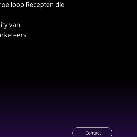
roeiloop Recepten die
ity van
arketeers
 Marketing Community!
Contact