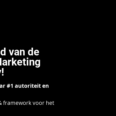
id van de
Marketing
!
r #1 autoriteit en
 & framework voor het