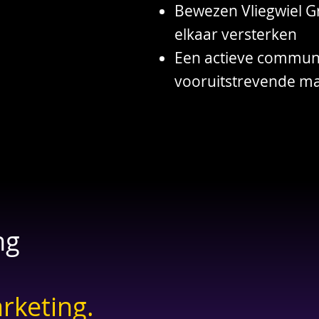
Bewezen Vliegwiel G
elkaar versterken
Een actieve commun
vooruitstrevende m
Join de Vliegwiel
ng
rketing.