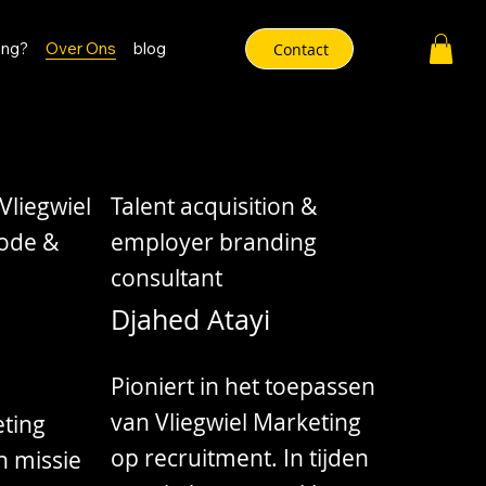
ing?
Over Ons
blog
Contact
Vliegwiel
Talent acquisition &
ode &
employer branding
consultant
Djahed Atayi
Pioniert in het toepassen
van Vliegwiel Marketing
ting
op recruitment. In tijden
n missie