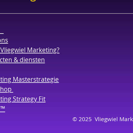
e
ons
 Vliegwiel Marketing?
cten & diensten
ting Masterstrategie
shop
ing Strategy Fit
r™
© 2025 Vliegwiel Mar