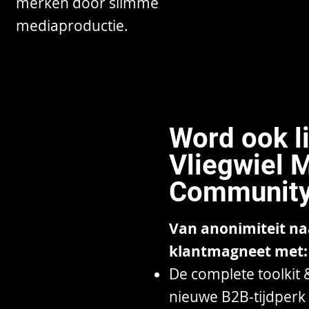
merken door slimme
mediaproductie.
Word ook l
Vliegwiel 
Community
Van anonimiteit naa
klantmagneet met:
De complete toolkit
nieuwe B2B-tijdperk