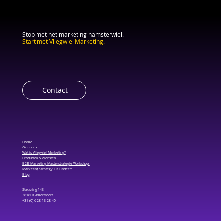
Stop met het marketing hamsterwiel.
Start met Vliegwiel Marketing.
Contact
Home
Over ons
Wat is Vliegwiel Marketing?
Producten & diensten
B2B Marketing Masterstrategie Workshop
Marketing Strategy Fit Finder™
Blog
Stadsring 143
3818PK Amersfoort
+31 (0) 6 28 13 28 45