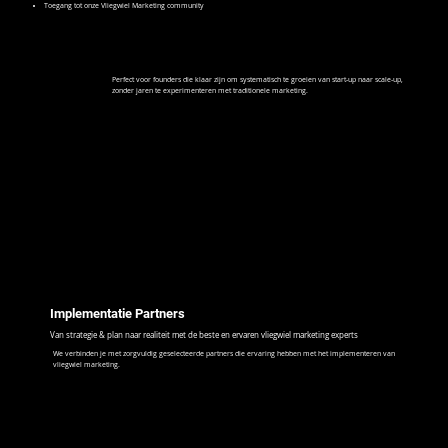
Toegang tot onze Vliegwiel Marketing community
Perfect voor founders die klaar zijn om systematisch te groeien van start-up naar scale-up,
zonder jaren te experimenteren met traditionele marketing.
Implementatie Partners
Van strategie & plan naar realiteit met de beste en ervaren vliegwiel marketing experts
We verbinden je met zorgvuldig geselecteerde partners die ervaring hebben met het implementeren van
vliegwiel marketing.