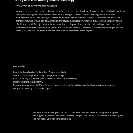
Definieer je onweerstaanbare autoriteit
In een sessie van maximaal een dagdeel, gevolgd door een aanvullende week voor creatie, ontwikkelen we jouw
merkpositionering en merkidentiteit. Waar dit normaal gesproken maanden in beslag neemt en al snel
duizenden euro's (€10.000+) kost, realiseren wij dit met onze innovatieve aanpak vaak binnen een week. We
ontwerpen jouw merk als een zelfversterkend vliegwiel: een ultieme versterker die al je marketingactiviteiten
effectiever maakt. Door je merk te benaderen als een vliegwiel, kun je sneller autoriteit opbouwen dan met
traditionele methoden. Het resultaat? Een merk dat als een beweging fungeert: jullie hoeven niet langer zelf het
verhaal te vertellen – anderen zullen dat voor je doen, met steeds meer impact.
Wat je krijgt:
Complete Brand Authority Core Story™ (merkidentiteit)
Concrete autoriteitspositionering (merkpositionering)
Brand Authority Voice (voor praktische doorvoering in alle content)
Optioneel: Brand Visual Identity
Toegang tot onze Vliegwiel Marketing community met tools, templates, inzichten, best-practices en andere
Vliegwiel Marketing enthousiastelingen
Perfect voor B2B-bedrijven die van productmerk naar een merk als vliegwiel voor groei
willen gaan en geen zin hebben in eindeloos lange, dure sessies. Ook geschikt voor bedrijven
die hun merk voor het eerst definiëren.