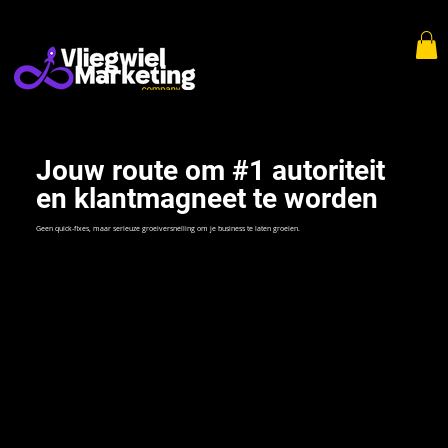
Jouw route om #1 autoriteit
en klantmagneet te worden
Geen quick-fixes, maar serieuze groeiversnelling om je business te laten groeien.