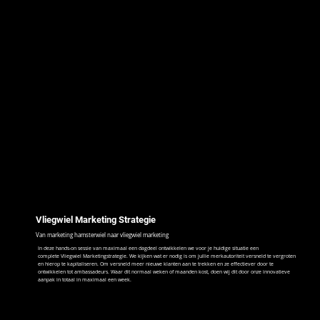
Vliegwiel Marketing Strategie
Van marketing hamsterwiel naar vliegwiel marketing
In deze hands-on sessie van maximaal een dagdeel ontwikkelen we voor je huidige situatie een
complete Vliegwiel Marketingstrategie. We kijken wat er nodig is om jullie merkautoriteit versneld te vergroten
en hierop te kapitaliseren. Om versneld meer nieuwe klanten aan te trekken en ze effectiever door te
ontwikkelen tot ambassadeurs. Waar dit normaal weken of maanden kost, doen wij dit door onze innovatieve
aanpak in totaal in maximaal een week.