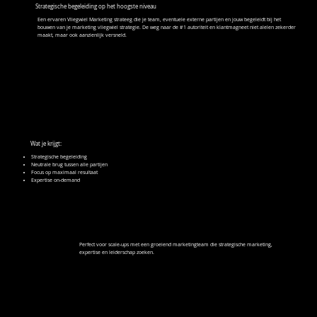
Strategische begeleiding op het hoogste niveau
Een ervaren Vliegwiel Marketing strateeg die je team, eventuele externe partijen en jouw begeleidt bij het
bouwen van je marketing vliegwiel strategie. De weg naar de #1 autoriteit en klantmagneet niet alelen zekerder
maakt, maar ook aanzienlijk versneld.
Wat je krijgt:
Strategische begeleiding
Neutrale brug tussen alle partijen
Focus op maximaal resultaat
Expertise on-demand
Perfect voor scale-ups met een groeiend marketingteam die strategische marketing,
expertise en leiderschap zoeken.