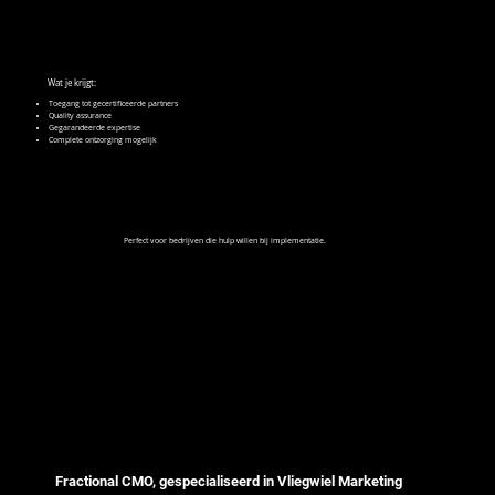
Wat je krijgt:
Toegang tot gecertificeerde partners
Quality assurance
Gegarandeerde expertise
Complete ontzorging mogelijk
Perfect voor bedrijven die hulp willen bij implementatie.
Fractional CMO, gespecialiseerd in Vliegwiel Marketing