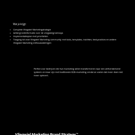
Wat je krijgt:
Complete Vliegwiel Marketingstrategie
Achtergrondinformatie over de vliegwielgroeiloops
Implementatieplan met prioriteiten
Toegang tot onze Vliegwiel Marketing community met tools, templates, inzichten, best-practices en andere
Vliegwiel Marketing enthousiastelingen
Perfect voor bedrijven die hun marketing willen transformeren naar een zelfversterkend
systeem en klaar zijn met traditionele B2B-marketing omdat ze voelen dat meer doen niet
meer oplevert.
Vliegwiel Marketing Brand Strategy™