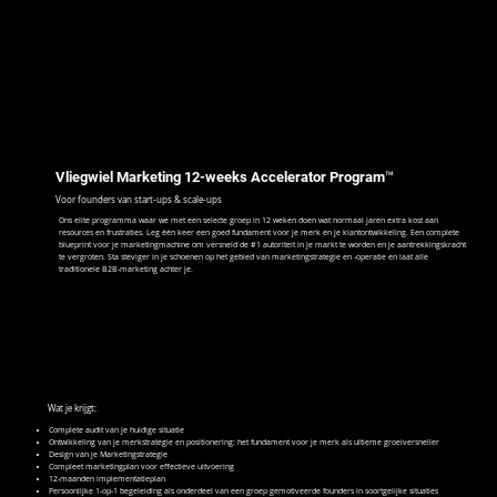
Vliegwiel Marketing 12-weeks Accelerator Program™
Voor founders van start-ups & scale-ups
Ons elite programma waar we met een selecte groep in 12 weken doen wat normaal jaren extra kost aan
resources en frustraties. Leg één keer een goed fundament voor je merk en je klantontwikkeling. Een complete
blueprint voor je marketingmachine om versneld de #1 autoriteit in je markt te worden en je aantrekkingskracht
te vergroten. Sta steviger in je schoenen op het gebied van marketingstrategie en -operatie en laat alle
traditionele B2B-marketing achter je.
Wat je krijgt:
Complete audit van je huidige situatie
Ontwikkeling van je merkstrategie en positionering: het fundament voor je merk als ultieme groeiversneller
Design van je Marketingstrategie
Compleet marketingplan voor effectieve uitvoering
12-maanden implementatieplan
Persoonlijke 1-op-1 begeleiding als onderdeel van een groep gemotiveerde founders in soortgelijke situaties