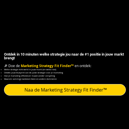
Ontdek in 10 minuten welke strategie jou naar de #1 positie in jouw markt
brengt
Marketing Strategy Fit Finder™
🔎 Doe de
en ontdek:
Welke strategie écht werkt in jouw markt (en welke niet)
Ontdek jouw blueprint van de juiste strategie voor je marketing
​​Hoe je marketing effectiever maakt zonder verspilling
Waarom sommige tactieken falen en andere domineren
Naa de Marketing Strategy Fit Finder™