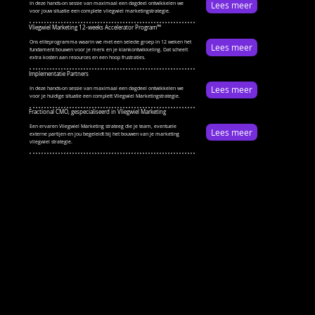
Lees meer
In deze hands-on sessie van maximaal een dagdeel ontwikkelen we
voor jouw situatie een complete vliegwiel marketingstrategie.
Vliegwiel Marketing 12-weeks Accelerator Program™
Ons eliteprogramma waarin we met een selecte groep in 12 weken het
Lees meer
fundament bouwen voor je merk en je klankontwikkeling. Dat scheelt
extra kosten aan resources en een hoop frustraties.
Implementatie Partners
Lees meer
In deze hands-on sessie van maximaal een dagdeel ontwikkelen we
voor je huidige situatie een complett Vliegwiel Marketingstrategie.
Fractional CMO, gespecialiseerd in Vliegwiel Marketing
Een ervaren Vliegwiel Marketing strateeg die je team, eventuele
Lees meer
externe partijen en jou begeleidt bij het bouwen van je marketing
vliegwiel strategie.