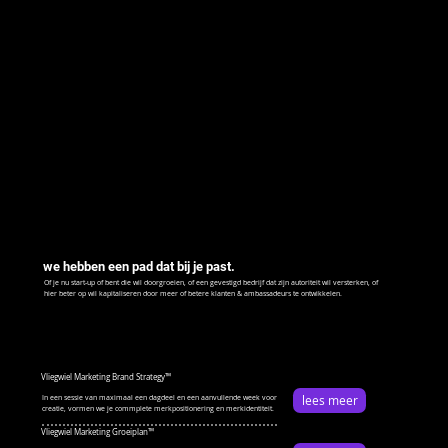
we hebben een pad dat bij je past.
Of je nu start-up of bent die wil doorgroeien, of een gevestigd bedrijf dat zijn autoriteit wil versterken, of
hier beter op wil kapitaliseren door meer of betere klanten & ambassadeurs te ontwikkelen.
Vliegwiel Marketing Brand Strategy™
lees meer
In een sessie van maximaal een dagdeel en een aanvullende week voor
creatie, vormen we je commplete merkpositionering en merkidentiteit.
Vliegwiel Marketing Groeiplan™